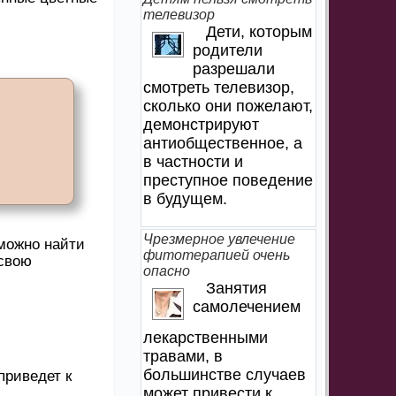
телевизор
Дети, которым
родители
разрешали
смотреть телевизор,
сколько они пожелают,
демонстрируют
антиобщественное, а
в частности и
преступное поведение
в будущем.
Чрезмерное увлечение
 можно найти
фитотерапией очень
 свою
опасно
Занятия
самолечением
лекарственными
травами, в
большинстве случаев
приведет к
может привести к