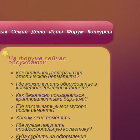
ых
Семья
Дети
Игры
Форум
Конкурсы
На форуме сейчас
обсуждают:
Как отличить аллергию от
атопическго дерматита?
Где можно купить оборудование в
косметологический кабинет?
Как безопасно пользоваться
криптовалютными биржами?
Где заказывать вывоз мусора
после ремонта?
Хотим окна поменять
Где лучше покупать
профессиональную косметику?
Куда сходить на оформление