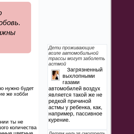
о
юбовь.
важны
Дети проживающие
возле автомобильной
трассы могут заболеть
астмой
Загрязненный
выхлопными
газами
но нужно будет
автомобилей воздух
ие же хобби
является такой же не
редкой причиной
астмы у ребенка, как,
например, пассивное
курение.
нии ты не
ого количества
венные цветные
Детям нельзя смотреть