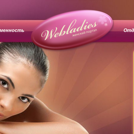
менность
Отд