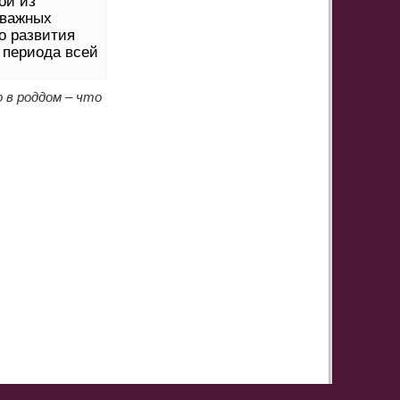
ой из
 важных
о развития
 периода всей
 в роддом – что