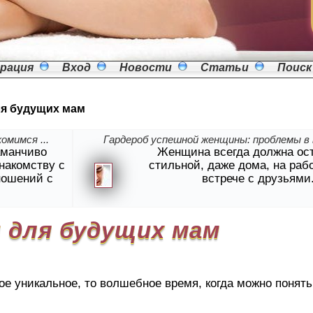
рация
Вход
Новости
Статьи
Поиск
ля будущих мам
омимся ...
Гардероб успешной женщины: проблемы в в
аманчиво
Женщина всегда должна ос
знакомству с
стильной, даже дома, на раб
ношений с
встрече с друзьями
 для будущих мам
е уникальное, то волшебное время, когда можно понять