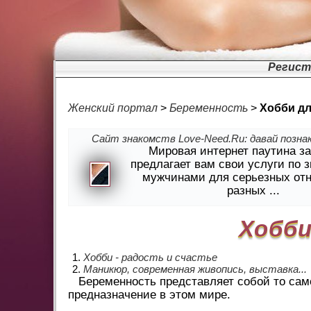
Регист
Женский портал
>
Беременность
>
Хобби д
Сайт знакомств Love-Need.Ru: давай познак
Мировая интернет паутина з
предлагает вам свои услуги по 
мужчинами для серьезных от
разных ...
Хобби
Хобби - радость и счастье
Маникюр, современная живопись, выставка...
Беременность представляет собой то само
предназначение в этом мире.