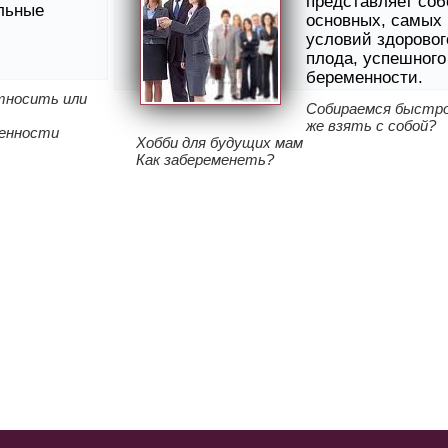
представляет соб
льные
основных, самых
условий здоровог
плода, успешного
беременности.
тносить или
Собираемся быстро
же взять c собой?
менности
Хобби для будущих мам
Как забеременеть?