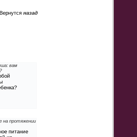
Вернутся
назад
ша: вам
?
обой
ы
ебенка?
е на протяжении
ное питание