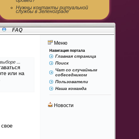
бровей?
Нужны контакты ритуальной
службы в Зеленограде
FAQ
Меню
Навигация портала
Главная страница
ыборе ...
Поиск
таваться
Чат со случайным
оте или на
собеседником
.
Пользователи
Наша команда
Новости
 свое