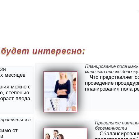
 будет интересно:
Планирование пола малы
УЗИ
мальчика или же девочку
-х месяцев
Что представляет с
проведение процедур
ания можно с
планирования пола р
ю, степенью
зраст плода.
тправляться в
Правильное питани
беременности
симо от
Сбалансирован
ои