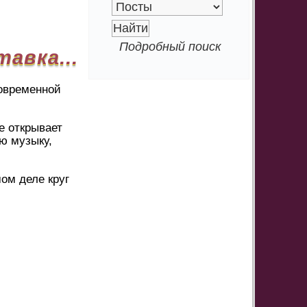
Подробный поиск
авка...
современной
е открывает
ю музыку,
ом деле круг