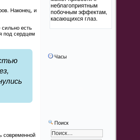
неблагоприятным
ов. Наконец, и
побочным эффектам,
касающихся глаз.
 сильно есть
я под сердцем
Часы
остью
ез,
нулись
Поиск
нь современной