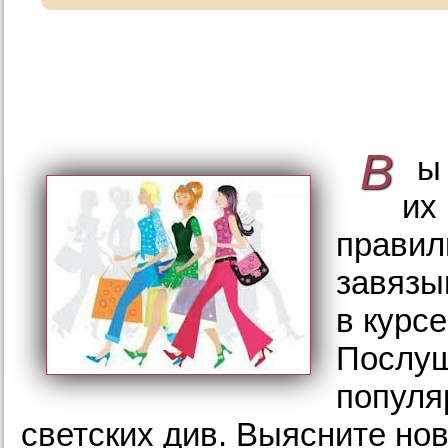
В
ы
их
правил
завязы
в курс
Послуш
популя
светских див. Выясните но