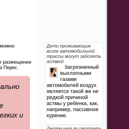
 можно
Дети проживающие
возле автомобильной
трассы могут заболеть
астмой
же размещении
Загрязненный
а Перес.
выхлопными
газами
автомобилей воздух
иально
является такой же не
редкой причиной
астмы у ребенка, как,
е
например, пассивное
егких и
курение.
Детям нельзя смотреть