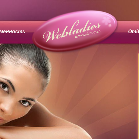
менность
Отд