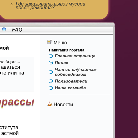
Где заказывать вывоз мусора
после ремонта?
FAQ
Меню
тмой
Навигация портала
Главная страница
ыборе ...
Поиск
таваться
Чат со случайным
оте или на
собеседником
.
Пользователи
Наша команда
трассы
Новости
ститута
й астмой