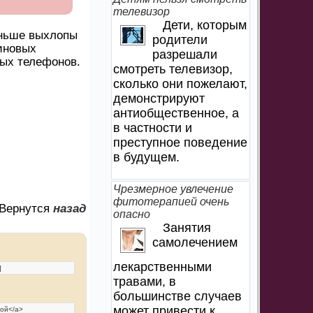
телевизор
Дети, которым
аньше выхлопы
родители
иновых
разрешали
ных телефонов.
смотреть телевизор,
сколько они пожелают,
демонстрируют
антиобщественное, а
в частности и
преступное поведение
в будущем.
Чрезмерное увлечение
фитотерапией очень
Вернутся
назад
опасно
Занятия
самолечением
лекарственными
травами, в
большинстве случаев
может привести к