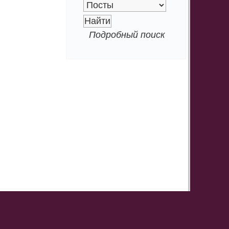
Подробный поиск
l:
info@webladies.ru