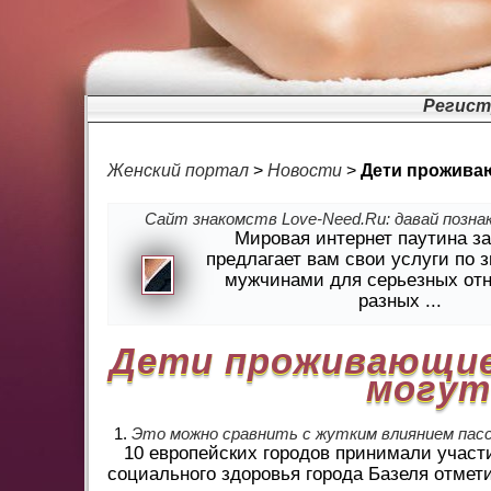
Регист
Женский портал
>
Новости
>
Дети проживаю
Сайт знакомств Love-Need.Ru: давай познак
Мировая интернет паутина з
предлагает вам свои услуги по 
мужчинами для серьезных от
разных ...
Дети проживающие
могут
Это можно сравнить с жутким влиянием пасс
10 европейских городов принимали участ
социального здоровья города Базеля отмет