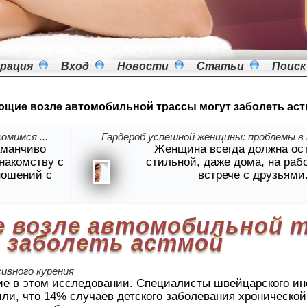
рация
Вход
Новости
Статьи
Поиск
щие возле автомобильной трассы могут заболеть ас
омимся ...
Гардероб успешной женщины: проблемы в в
аманчиво
Женщина всегда должна ос
знакомству с
стильной, даже дома, на раб
ношений с
встрече с друзьями
 возле автомобильной 
 заболеть астмой
ивного курения
ие в этом исследовании. Специалисты швейцарского ин
или, что 14% случаев детского заболевания хроническо