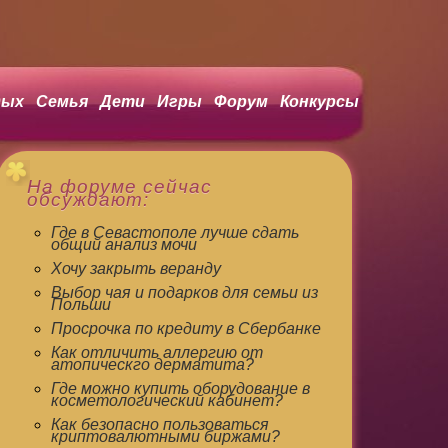
ых
Семья
Дети
Игры
Форум
Конкурсы
На форуме сейчас
обсуждают:
Где в Севастополе лучше сдать
общий анализ мочи
Хочу закрыть веранду
Выбор чая и подарков для семьи из
Польши
Просрочка по кредиту в Сбербанке
Как отличить аллергию от
атопическго дерматита?
Где можно купить оборудование в
косметологический кабинет?
Как безопасно пользоваться
криптовалютными биржами?