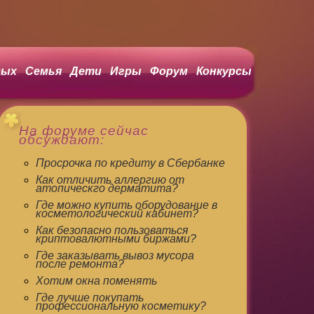
ых
Семья
Дети
Игры
Форум
Конкурсы
На форуме сейчас
обсуждают:
Просрочка по кредиту в Сбербанке
Как отличить аллергию от
атопическго дерматита?
Где можно купить оборудование в
косметологический кабинет?
Как безопасно пользоваться
криптовалютными биржами?
Где заказывать вывоз мусора
после ремонта?
Хотим окна поменять
Где лучше покупать
профессиональную косметику?