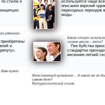
 по стилю и
используется чаще все
описании верхней оде
концепции.
переходных периодов в
моды.
го удачного
Какие стоит использ
 приобретены
сезоне весна – лето?
елей и
Пик буйства яркос
ерепугу».
стандартно приходи
весеннее-летний сез
 Вам нужно
Женственный купальник… А какой же он до
самом деле?
Футуристический стиль