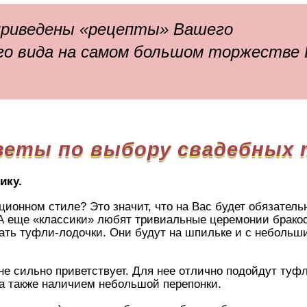
приведены «рецепты» Вашего
го вида на самом большом торжестве
веты по выбору свадебных
ику.
ионном стиле? Это значит, что на Вас будет обязатель
А еще «классики» любят тривиальные церемонии бракос
ать туфли-лодочки. Они будут на шпильке и с небольш
 не сильно приветствует. Для нее отлично подойдут ту
 а также наличием небольшой перепонки.