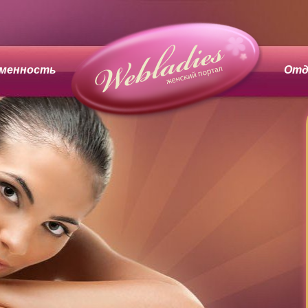
менность
Отд