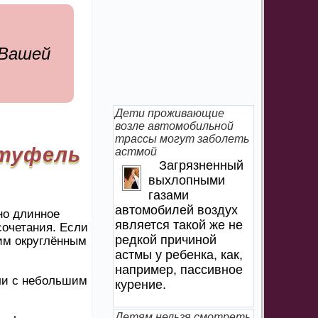
 Вашей
Дети проживающие
возле автомобильной
трассы могут заболеть
 туфель
астмой
Загрязненный
выхлопными
газами
автомобилей воздух
но длинное
является такой же не
очетания. Если
редкой причиной
им округлённым
астмы у ребенка, как,
например, пассивное
фли с небольшим
курение.
Детям нельзя смотреть