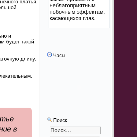
нечного платья.
неблагоприятным
большой
побочным эффектам,
касающихся глаз.
ьно и
м будет такой
Часы
аточную длину,
влекательным.
атье
Поиск
ние в