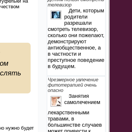
туфельки на
телевизор
ичеством
Дети, которым
родители
разрешали
смотреть телевизор,
сколько они пожелают,
демонстрируют
антиобщественное, а
в частности и
преступное поведение
том
в будущем.
ислять
Чрезмерное увлечение
фитотерапией очень
опасно
Занятия
самолечением
лекарственными
травами, в
большинстве случаев
но нужно будет
может привести к