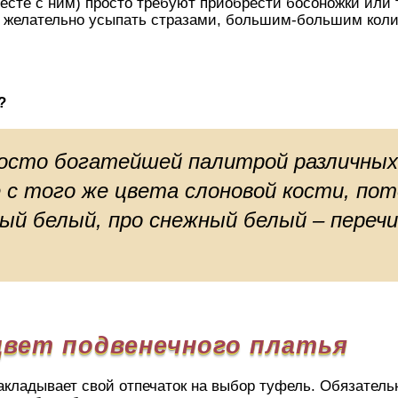
есте с ним) просто требуют приобрести босоножки или 
 желательно усыпать стразами, большим-большим кол
?
осто богатейшей палитрой различных
 с того же цвета слоновой кости, по
ый белый, про снежный белый – переч
цвет подвенечного платья
акладывает свой отпечаток на выбор туфель. Обязатель