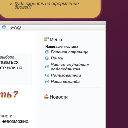
Куда сходить на оформление
бровей?
FAQ
Меню
Навигация портала
Главная страница
ыборе ...
Поиск
таваться
Чат со случайным
оте или на
собеседником
.
Пользователи
Наша команда
ать?
Новости
нно и
 невозможно.