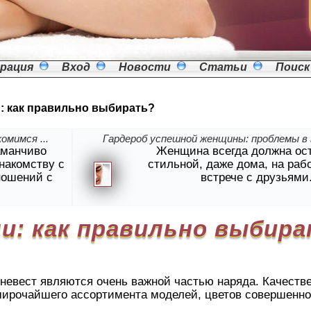
рация
Вход
Новости
Статьи
Поиск
: как правильно выбирать?
омимся ...
Гардероб успешной женщины: проблемы в в
аманчиво
Женщина всегда должна ос
знакомству с
стильной, даже дома, на раб
ношений с
встрече с друзьями
и: как правильно выбир
евест являются очень важной частью наряда. Качестве
широчайшего ассортимента моделей, цветов совершенно