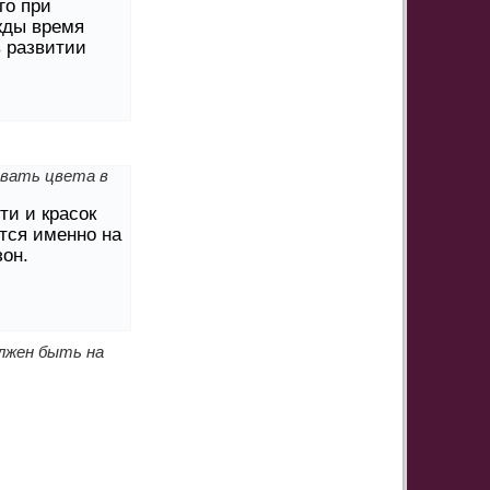
го при
жды время
 развитии
овать цвета в
ти и красок
тся именно на
он.
лжен быть на