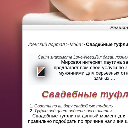
Регист
Женский портал
>
Мода
>
Свадебные туфли
Сайт знакомств Love-Need.Ru: давай познак
Мировая интернет паутина з
предлагает вам свои услуги по 
мужчинами для серьезных от
разных ...
Свадебные туфл
Советы по выбору свадебных туфель
Туфли под цвет подвенечного платья
Свадебные туфли на данный момент для н
правильно подобрать по причине наличия 