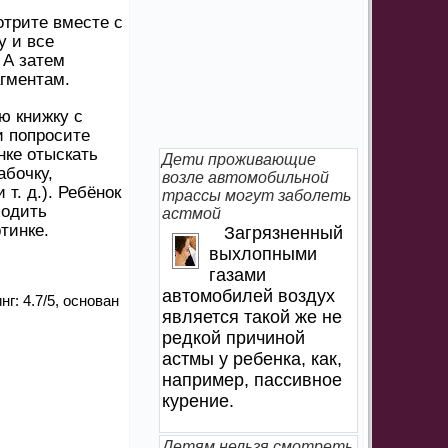
трите вместе с
у и все
 А затем
гментам.
ю книжку с
 попросите
нке отыскать
Дети проживающие
абочку,
возле автомобильной
 т. д.). Ребёнок
трассы могут заболеть
ходить
астмой
тинке.
Загрязненный
выхлопными
газами
автомобилей воздух
нг:
4.7
/
5
, основан
является такой же не
редкой причиной
астмы у ребенка, как,
например, пассивное
курение.
Детям нельзя смотреть