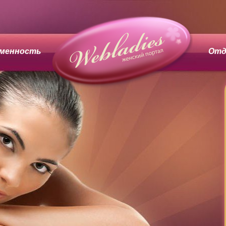
менность
Отд