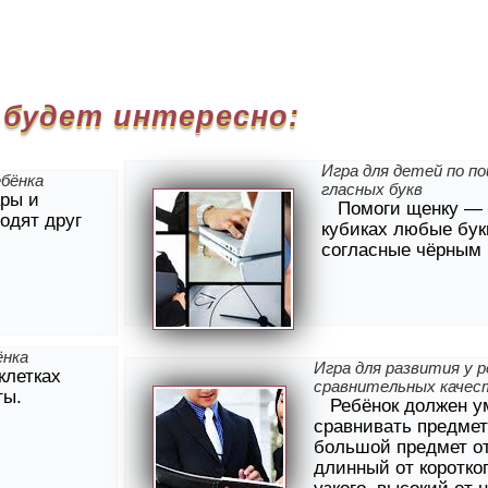
 будет интересно:
Игра для детей по по
ебёнка
гласных букв
ры и
Помоги щенку —
одят друг
кубиках любые бук
согласные чёрным
ёнка
Игра для развития у р
клетках
сравнительных качес
ты.
Ребёнок должен у
сравнивать предмет
большой предмет от
длинный от коротко