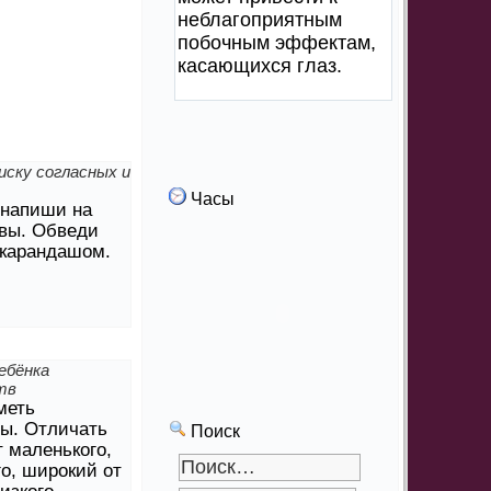
неблагоприятным
побочным эффектам,
касающихся глаз.
иску согласных и
Часы
 напиши на
вы. Обведи
 карандашом.
ебёнка
тв
меть
ы. Отличать
Поиск
 маленького,
го, широкий от