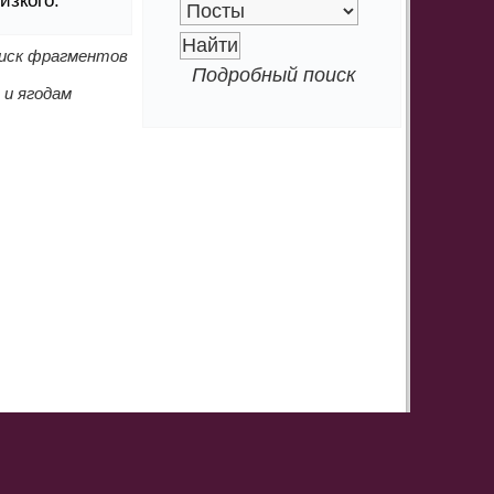
изкого.
оиск фрагментов
Подробный поиск
 и ягодам
l:
info@webladies.ru