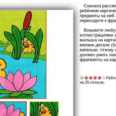
Сначала рассмо
ребёнком картинк
предметы на ней.
переходите к фра
Возьмите любу
иллюстрациями и
малыша на карти
мелкие детали (б
капельки, птичку и
должен уметь на
фрагменты на кар
Рейти
на
25
голосах.