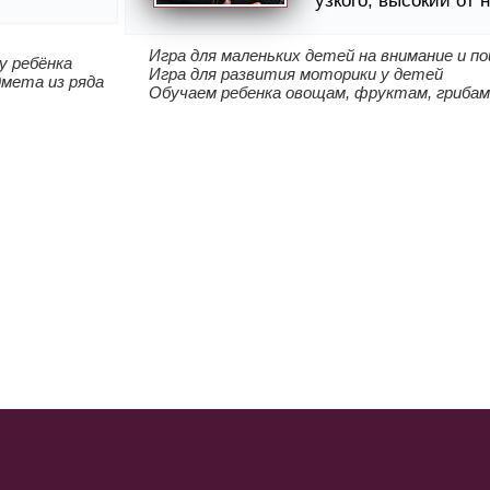
узкого, высокий от н
Игра для маленьких детей на внимание и п
у ребёнка
Игра для развития моторики у детей
дмета из ряда
Обучаем ребенка овощам, фруктам, грибам
лярный женский портал |
E-mai