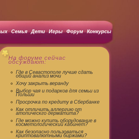
ых
Семья
Дети
Игры
Форум
Конкурсы
На форуме сейчас
обсуждают:
Где в Севастополе лучше сдать
общий анализ мочи
Хочу закрыть веранду
Выбор чая и подарков для семьи из
Польши
Просрочка по кредиту в Сбербанке
Как отличить аллергию от
атопическго дерматита?
Где можно купить оборудование в
косметологический кабинет?
Как безопасно пользоваться
криптовалютными биржами?