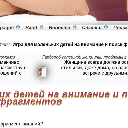
рация
Вход
Новости
Статьи
Поиск
тей
>
Игра для маленьких детей на внимание и поиск 
омимся ...
Гардероб успешной женщины: проблемы в в
аманчиво
Женщина всегда должна ос
знакомству с
стильной, даже дома, на раб
ношений с
встрече с друзьями
их детей на внимание и 
фрагментов
 фрагмент лишний?