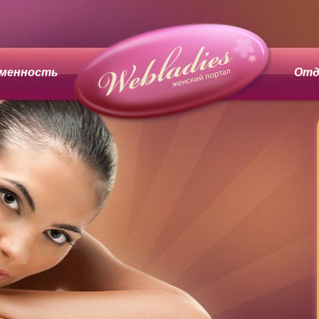
менность
Отд