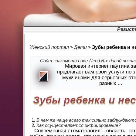
Регист
Женский портал
>
Дети
>
Зубы ребенка и н
Сайт знакомств Love-Need.Ru: давай познак
Мировая интернет паутина з
предлагает вам свои услуги по 
мужчинами для серьезных от
разных ...
Зубы ребенка и не
В чем же чаще всего так сильно заблуждают
Как осуществляется инфицирование?
Современная стоматология – область, ко