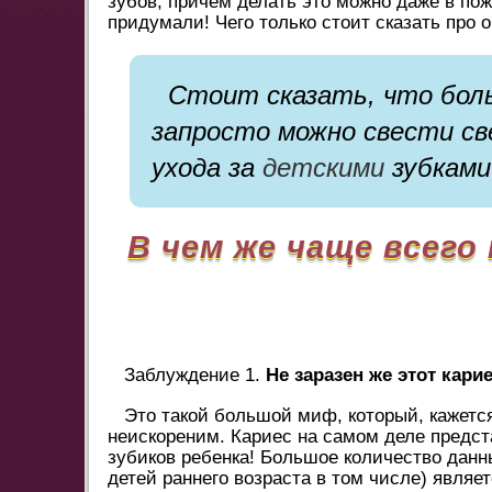
зубов, причем делать это можно даже в пож
придумали! Чего только стоит сказать про 
Стоит сказать, что бол
запросто можно свести св
ухода за
детскими
зубками 
В чем же чаще всег
Заблуждение 1.
Не заразен же этот карие
Это такой большой миф, который, кажется
неискореним. Кариес на самом деле предс
зубиков ребенка! Большое количество данны
детей раннего возраста в том числе) являе