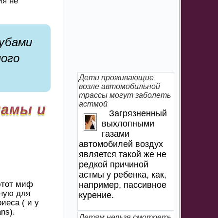
ия не
убами
ного
Дети проживающие
возле автомобильной
трассы могут заболеть
астмой
мамы и
Загрязненный
выхлопными
газами
автомобилей воздух
является такой же не
редкой причиной
астмы у ребенка, как,
этот миф
например, пассивное
сную для
курение.
иеса ( и у
ns).
Детям нельзя смотреть