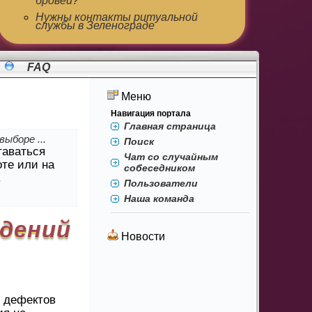
бровей?
Нужны контакты ритуальной
службы в Зеленограде
FAQ
Меню
Навигация портала
Главная страница
ыборе ...
Поиск
таваться
Чат со случайным
оте или на
собеседником
.
Пользователи
Наша команда
ждений
Новости
о дефектов