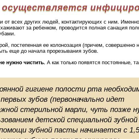
к осуществляется инфицир
к и от всех других людей, контактирующих с ним. Именно
 ухаживают за ребенком, проводится полная санация пол
убами.
й, постепенная ее колонозация (причем, совершенно 
быть еще до начала прорезывания зубов.
е нужно чистить.
А как только появятся постоянные, та
оянной гигиене полости рта необходи
первых зубов (первоначально идет
жной стерильной марли, чуть позже н
ьзованием детской специальной зубной
помощи зубной пасты начинается с 1,5