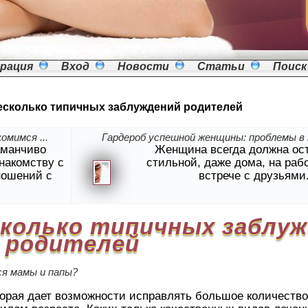
рация
Вход
Новости
Статьи
Поиск
есколько типичных заблуждений родителей
омимся ...
Гардероб успешной женщины: проблемы в в
аманчиво
Женщина всегда должна ос
знакомству с
стильной, даже дома, на раб
ношений с
встрече с друзьями
сколько типичных заблу
родителей
ся мамы и папы?
торая дает возможности исправлять большое количеств