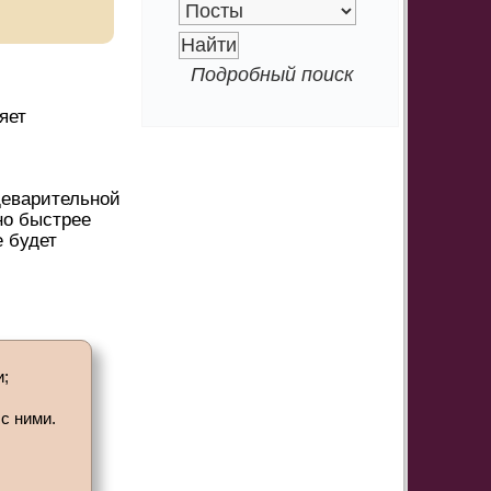
Подробный поиск
яет
щеварительной
но быстрее
е будет
и;
с ними.