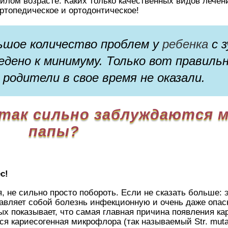
илом возрасте. Каких только качественных видов лечен
ортопедическое и ортодонтическое!
ьшое количество проблем у
ребенка
с з
едено к минимуму. Только вот правиль
родители в свое время не оказали.
о так сильно заблуждаются 
папы?
с!
, не сильно просто побороть. Если не сказать больше: 
тавляет собой болезнь инфекционную и очень даже опа
х показывает, что самая главная причина появления кар
тся кариесогенная микрофлора (так называемый Str. muta