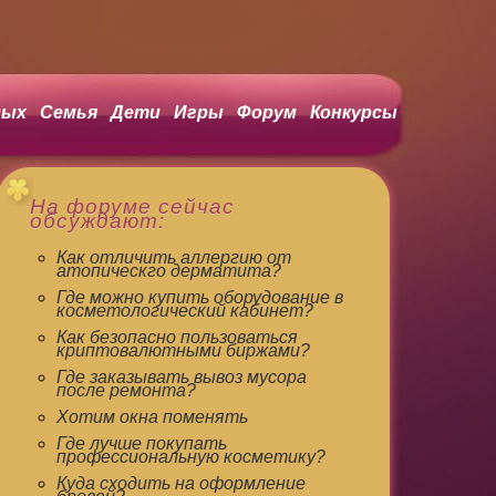
ых
Семья
Дети
Игры
Форум
Конкурсы
На форуме сейчас
обсуждают:
Как отличить аллергию от
атопическго дерматита?
Где можно купить оборудование в
косметологический кабинет?
Как безопасно пользоваться
криптовалютными биржами?
Где заказывать вывоз мусора
после ремонта?
Хотим окна поменять
Где лучше покупать
профессиональную косметику?
Куда сходить на оформление