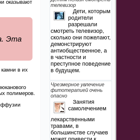
ни оказывают
телевизор
Дети, которым
родители
разрешали
смотреть телевизор,
сколько они пожелают,
а. Эта
демонстрируют
антиобщественное, а
в частности и
преступное поведение
 камни в их
в будущем.
Чрезмерное увлечение
люканового
фитотерапией очень
ых полимеров.
опасно
Занятия
диффузии
самолечением
лекарственными
травами, в
большинстве случаев
может привести к