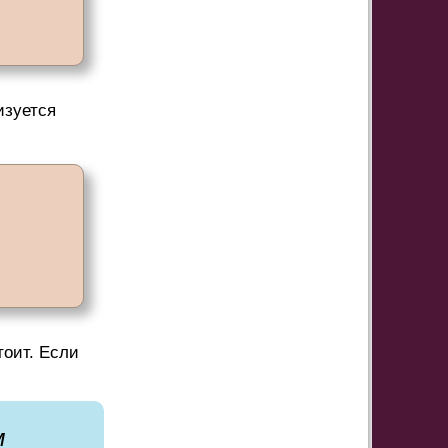
изуется
тоит. Если
м