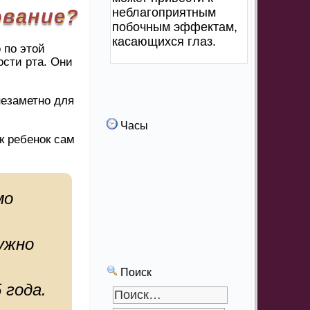
ование?
неблагоприятным
побочным эффектам,
касающихся глаз.
 по этой
ости рта. Они
незаметно для
Часы
к ребенок сам
мо
ужно
Поиск
 года.